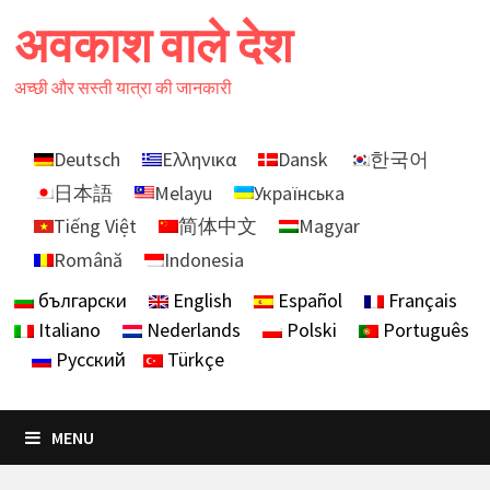
Skip
अवकाश वाले देश
to
content
अच्छी और सस्ती यात्रा की जानकारी
Deutsch
Ελληνικα
Dansk
한국어
日本語
Melayu
Українська
Tiếng Việt
简体中文
Magyar
Română
Indonesia
български
English
Español
Français
Italiano
Nederlands
Polski
Português
Русский
Türkçe
MENU