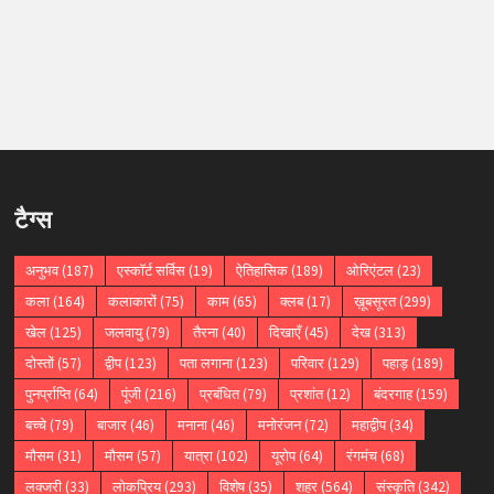
टैग्स
अनुभव
(187)
एस्कॉर्ट सर्विस
(19)
ऐतिहासिक
(189)
ओरिएंटल
(23)
कला
(164)
कलाकारों
(75)
काम
(65)
क्लब
(17)
ख़ूबसूरत
(299)
खेल
(125)
जलवायु
(79)
तैरना
(40)
दिखाएँ
(45)
देख
(313)
दोस्तों
(57)
द्वीप
(123)
पता लगाना
(123)
परिवार
(129)
पहाड़
(189)
पुनर्प्राप्ति
(64)
पूंजी
(216)
प्रबंधित
(79)
प्रशांत
(12)
बंदरगाह
(159)
बच्चे
(79)
बाजार
(46)
मनाना
(46)
मनोरंजन
(72)
महाद्वीप
(34)
मौसम
(31)
मौसम
(57)
यात्रा
(102)
यूरोप
(64)
रंगमंच
(68)
लक्जरी
(33)
लोकप्रिय
(293)
विशेष
(35)
शहर
(564)
संस्कृति
(342)