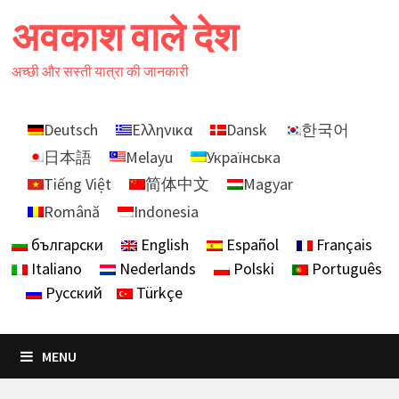
Skip
अवकाश वाले देश
to
content
अच्छी और सस्ती यात्रा की जानकारी
Deutsch
Ελληνικα
Dansk
한국어
日本語
Melayu
Українська
Tiếng Việt
简体中文
Magyar
Română
Indonesia
български
English
Español
Français
Italiano
Nederlands
Polski
Português
Русский
Türkçe
MENU