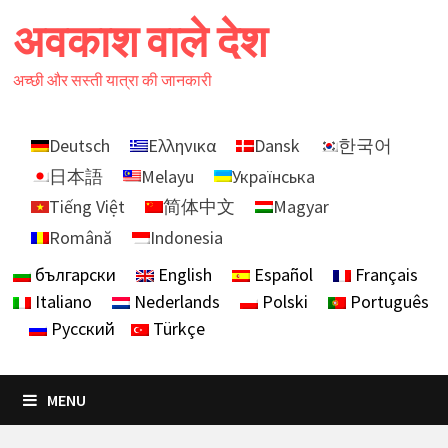
Skip
अवकाश वाले देश
to
content
अच्छी और सस्ती यात्रा की जानकारी
Deutsch
Ελληνικα
Dansk
한국어
日本語
Melayu
Українська
Tiếng Việt
简体中文
Magyar
Română
Indonesia
български
English
Español
Français
Italiano
Nederlands
Polski
Português
Русский
Türkçe
MENU