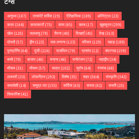
टैग्स
अनुभव
(187)
एस्कॉर्ट सर्विस
(19)
ऐतिहासिक
(189)
ओरिएंटल
(23)
कला
(164)
कलाकारों
(75)
काम
(65)
क्लब
(17)
ख़ूबसूरत
(299)
खेल
(125)
जलवायु
(79)
तैरना
(40)
दिखाएँ
(45)
देख
(313)
दोस्तों
(57)
द्वीप
(123)
पता लगाना
(123)
परिवार
(129)
पहाड़
(189)
पुनर्प्राप्ति
(64)
पूंजी
(216)
प्रबंधित
(79)
प्रशांत
(12)
बंदरगाह
(159)
बच्चे
(79)
बाजार
(46)
मनाना
(46)
मनोरंजन
(72)
महाद्वीप
(34)
मौसम
(31)
मौसम
(57)
यात्रा
(102)
यूरोप
(64)
रंगमंच
(68)
लक्जरी
(33)
लोकप्रिय
(293)
विशेष
(35)
शहर
(564)
संस्कृति
(342)
समावेशी
(14)
समुद्र तट
(155)
सर्दियां
(63)
सस्ता
(82)
सस्ती
(25)
सिफारिश
(41)