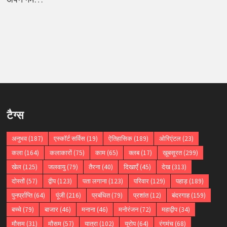
टैग्स
अनुभव
(187)
एस्कॉर्ट सर्विस
(19)
ऐतिहासिक
(189)
ओरिएंटल
(23)
कला
(164)
कलाकारों
(75)
काम
(65)
क्लब
(17)
ख़ूबसूरत
(299)
खेल
(125)
जलवायु
(79)
तैरना
(40)
दिखाएँ
(45)
देख
(313)
दोस्तों
(57)
द्वीप
(123)
पता लगाना
(123)
परिवार
(129)
पहाड़
(189)
पुनर्प्राप्ति
(64)
पूंजी
(216)
प्रबंधित
(79)
प्रशांत
(12)
बंदरगाह
(159)
बच्चे
(79)
बाजार
(46)
मनाना
(46)
मनोरंजन
(72)
महाद्वीप
(34)
मौसम
(31)
मौसम
(57)
यात्रा
(102)
यूरोप
(64)
रंगमंच
(68)