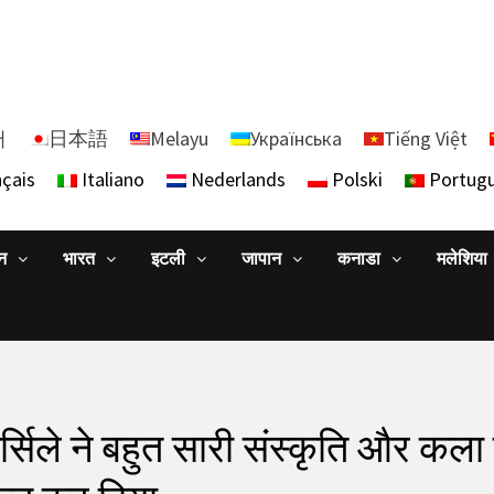
어
日本語
Melayu
Українська
Tiếng Việt
çais
Italiano
Nederlands
Polski
Portug
ान
भारत
इटली
जापान
कनाडा
मलेशिया
मार्सिले ने बहुत सारी संस्कृति और कल