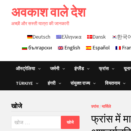
Skip
अवकाश वाले देश
to
content
अच्छी और सस्ती यात्रा की जानकारी
Deutsch
Ελληνικα
Dansk
한국
български
English
Español
Fran
ऑस्ट्रेलिया
जर्मनी
इंग्लैंड
फ्रांस
यून
TÜRKIYE
हंगरी
संयुक्त राज्य
वियतनाम
खोजे
फ़्रांस
/
मार्सिले
फ्रांस में 
निम्न
को