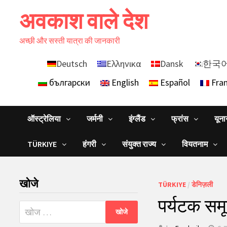
Skip
अवकाश वाले देश
to
content
अच्छी और सस्ती यात्रा की जानकारी
Deutsch
Ελληνικα
Dansk
한국
български
English
Español
Fran
ऑस्ट्रेलिया
जर्मनी
इंग्लैंड
फ्रांस
यून
TÜRKIYE
हंगरी
संयुक्त राज्य
वियतनाम
खोजे
TÜRKIYE
/
डेनिज़ली
पर्यटक समूह
निम्न
को