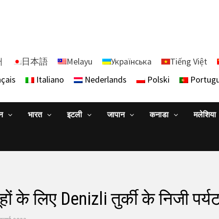
어
日本語
Melayu
Українська
Tiếng Việt
çais
Italiano
Nederlands
Polski
Portug
ान
भारत
इटली
जापान
कनाडा
मलेशिया
ों के लिए Denizli तुर्की के निजी पर्य