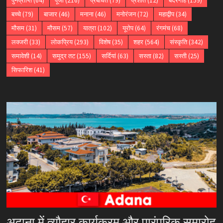
पुनर्प्राप्ति
(64)
पूंजी
(216)
प्रबंधित
(79)
प्रशांत
(12)
बंदरगाह
(159)
बच्चे
(79)
बाजार
(46)
मनाना
(46)
मनोरंजन
(72)
महाद्वीप
(34)
मौसम
(31)
मौसम
(57)
यात्रा
(102)
यूरोप
(64)
रंगमंच
(68)
लक्जरी
(33)
लोकप्रिय
(293)
विशेष
(35)
शहर
(564)
संस्कृति
(342)
समावेशी
(14)
समुद्र तट
(155)
सर्दियां
(63)
सस्ता
(82)
सस्ती
(25)
सिफारिश
(41)
अदाना में त्यौहार कार्यक्रम और पारंपरिक समारोह