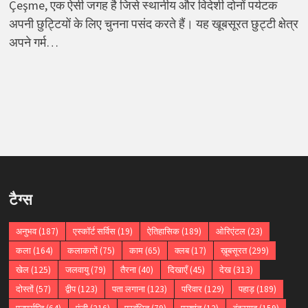
Çeşme, एक ऐसी जगह है जिसे स्थानीय और विदेशी दोनों पर्यटक
अपनी छुट्टियों के लिए चुनना पसंद करते हैं। यह खूबसूरत छुट्टी क्षेत्र
अपने गर्म…
टैग्स
अनुभव
(187)
एस्कॉर्ट सर्विस
(19)
ऐतिहासिक
(189)
ओरिएंटल
(23)
कला
(164)
कलाकारों
(75)
काम
(65)
क्लब
(17)
ख़ूबसूरत
(299)
खेल
(125)
जलवायु
(79)
तैरना
(40)
दिखाएँ
(45)
देख
(313)
दोस्तों
(57)
द्वीप
(123)
पता लगाना
(123)
परिवार
(129)
पहाड़
(189)