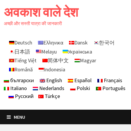
Skip
अवकाश वाले देश
to
content
अच्छी और सस्ती यात्रा की जानकारी
Deutsch
Ελληνικα
Dansk
한국어
日本語
Melayu
Українська
Tiếng Việt
简体中文
Magyar
Română
Indonesia
български
English
Español
Français
Italiano
Nederlands
Polski
Português
Русский
Türkçe
MENU