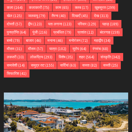
कला
(164)
कलाकारों
(75)
काम
(65)
क्लब
(17)
ख़ूबसूरत
(299)
खेल
(125)
जलवायु
(79)
तैरना
(40)
दिखाएँ
(45)
देख
(313)
दोस्तों
(57)
द्वीप
(123)
पता लगाना
(123)
परिवार
(129)
पहाड़
(189)
पुनर्प्राप्ति
(64)
पूंजी
(216)
प्रबंधित
(79)
प्रशांत
(12)
बंदरगाह
(159)
बच्चे
(79)
बाजार
(46)
मनाना
(46)
मनोरंजन
(72)
महाद्वीप
(34)
मौसम
(31)
मौसम
(57)
यात्रा
(102)
यूरोप
(64)
रंगमंच
(68)
लक्जरी
(33)
लोकप्रिय
(293)
विशेष
(35)
शहर
(564)
संस्कृति
(342)
समावेशी
(14)
समुद्र तट
(155)
सर्दियां
(63)
सस्ता
(82)
सस्ती
(25)
सिफारिश
(41)