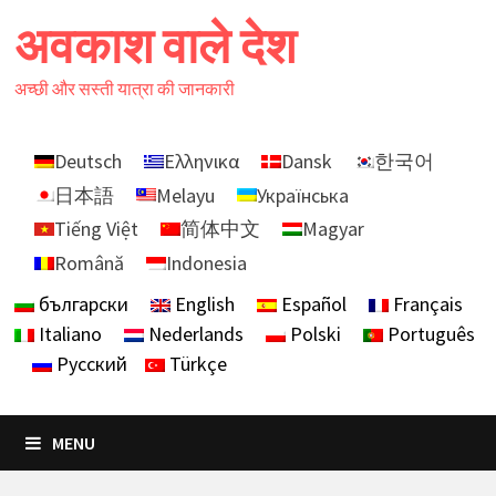
Skip
अवकाश वाले देश
to
content
अच्छी और सस्ती यात्रा की जानकारी
Deutsch
Ελληνικα
Dansk
한국어
日本語
Melayu
Українська
Tiếng Việt
简体中文
Magyar
Română
Indonesia
български
English
Español
Français
Italiano
Nederlands
Polski
Português
Русский
Türkçe
MENU