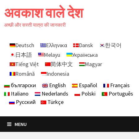
Skip
अवकाश वाले देश
to
content
अच्छी और सस्ती यात्रा की जानकारी
Deutsch
Ελληνικα
Dansk
한국어
日本語
Melayu
Українська
Tiếng Việt
简体中文
Magyar
Română
Indonesia
български
English
Español
Français
Italiano
Nederlands
Polski
Português
Русский
Türkçe
MENU