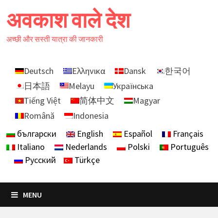
Skip
अवकाश वाले देश
to
content
अच्छी और सस्ती यात्रा की जानकारी
Deutsch
Ελληνικα
Dansk
한국어
日本語
Melayu
Українська
Tiếng Việt
简体中文
Magyar
Română
Indonesia
български
English
Español
Français
Italiano
Nederlands
Polski
Português
Русский
Türkçe
MENU