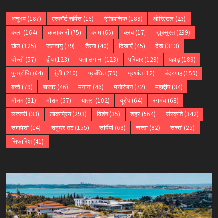
अनुभव
(187)
एस्कॉर्ट सर्विस
(19)
ऐतिहासिक
(189)
ओरिएंटल
(23)
कला
(164)
कलाकारों
(75)
काम
(65)
क्लब
(17)
ख़ूबसूरत
(299)
खेल
(125)
जलवायु
(79)
तैरना
(40)
दिखाएँ
(45)
देख
(313)
दोस्तों
(57)
द्वीप
(123)
पता लगाना
(123)
परिवार
(129)
पहाड़
(189)
पुनर्प्राप्ति
(64)
पूंजी
(216)
प्रबंधित
(79)
प्रशांत
(12)
बंदरगाह
(159)
बच्चे
(79)
बाजार
(46)
मनाना
(46)
मनोरंजन
(72)
महाद्वीप
(34)
मौसम
(31)
मौसम
(57)
यात्रा
(102)
यूरोप
(64)
रंगमंच
(68)
लक्जरी
(33)
लोकप्रिय
(293)
विशेष
(35)
शहर
(564)
संस्कृति
(342)
समावेशी
(14)
समुद्र तट
(155)
सर्दियां
(63)
सस्ता
(82)
सस्ती
(25)
सिफारिश
(41)