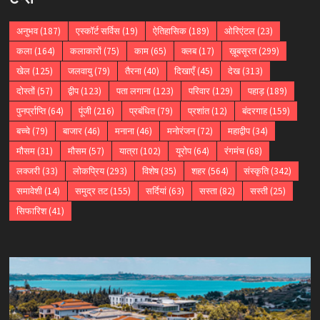
अनुभव
(187)
एस्कॉर्ट सर्विस
(19)
ऐतिहासिक
(189)
ओरिएंटल
(23)
कला
(164)
कलाकारों
(75)
काम
(65)
क्लब
(17)
ख़ूबसूरत
(299)
खेल
(125)
जलवायु
(79)
तैरना
(40)
दिखाएँ
(45)
देख
(313)
दोस्तों
(57)
द्वीप
(123)
पता लगाना
(123)
परिवार
(129)
पहाड़
(189)
पुनर्प्राप्ति
(64)
पूंजी
(216)
प्रबंधित
(79)
प्रशांत
(12)
बंदरगाह
(159)
बच्चे
(79)
बाजार
(46)
मनाना
(46)
मनोरंजन
(72)
महाद्वीप
(34)
मौसम
(31)
मौसम
(57)
यात्रा
(102)
यूरोप
(64)
रंगमंच
(68)
लक्जरी
(33)
लोकप्रिय
(293)
विशेष
(35)
शहर
(564)
संस्कृति
(342)
समावेशी
(14)
समुद्र तट
(155)
सर्दियां
(63)
सस्ता
(82)
सस्ती
(25)
सिफारिश
(41)