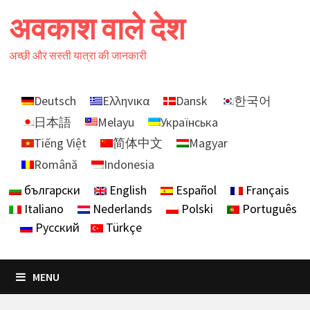
Skip
अवकाश वाले देश
to
content
अच्छी और सस्ती यात्रा की जानकारी
Deutsch
Ελληνικα
Dansk
한국어
日本語
Melayu
Українська
Tiếng Việt
简体中文
Magyar
Română
Indonesia
български
English
Español
Français
Italiano
Nederlands
Polski
Português
Русский
Türkçe
MENU