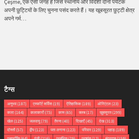
Çeşme, एक ऐसी जगह है जिसे स्थानीय और विदेशी दोनों पर्यटक
अपनी छुट्टियों के लिए चुनना पसंद करते हैं। यह खूबसूरत छुट्टी क्षेत्र
अपने गर्म…
टैग्स
अनुभव
(187)
एस्कॉर्ट सर्विस
(19)
ऐतिहासिक
(189)
ओरिएंटल
(23)
कला
(164)
कलाकारों
(75)
काम
(65)
क्लब
(17)
ख़ूबसूरत
(299)
खेल
(125)
जलवायु
(79)
तैरना
(40)
दिखाएँ
(45)
देख
(313)
दोस्तों
(57)
द्वीप
(123)
पता लगाना
(123)
परिवार
(129)
पहाड़
(189)
पुनर्प्राप्ति
(64)
पूंजी
(216)
प्रबंधित
(79)
प्रशांत
(12)
बंदरगाह
(159)