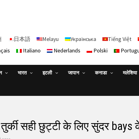
어
日本語
Melayu
Українська
Tiếng Việt
çais
Italiano
Nederlands
Polski
Portug
ान
भारत
इटली
जापान
कनाडा
मलेशिया
ुर्की सही छुट्टी के लिए सुंदर bays क