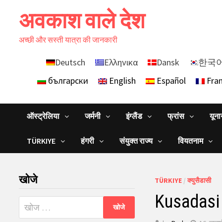
Skip
अवकाश वाले देश
to
content
अच्छी और सस्ती यात्रा की जानकारी
Deutsch
Ελληνικα
Dansk
한국
български
English
Español
Fran
ऑस्ट्रेलिया
जर्मनी
इंग्लैंड
फ्रांस
यून
TÜRKIYE
हंगरी
संयुक्त राज्य
वियतनाम
खोजे
TÜRKIYE
/
क्युसैडासी
Kusadasi त
निम्न
को