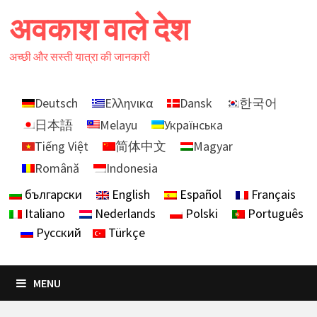
Skip
अवकाश वाले देश
to
content
अच्छी और सस्ती यात्रा की जानकारी
Deutsch
Ελληνικα
Dansk
한국어
日本語
Melayu
Українська
Tiếng Việt
简体中文
Magyar
Română
Indonesia
български
English
Español
Français
Italiano
Nederlands
Polski
Português
Русский
Türkçe
MENU