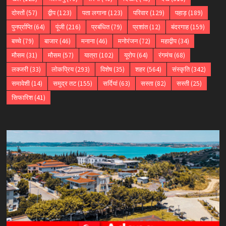
दोस्तों
(57)
द्वीप
(123)
पता लगाना
(123)
परिवार
(129)
पहाड़
(189)
पुनर्प्राप्ति
(64)
पूंजी
(216)
प्रबंधित
(79)
प्रशांत
(12)
बंदरगाह
(159)
बच्चे
(79)
बाजार
(46)
मनाना
(46)
मनोरंजन
(72)
महाद्वीप
(34)
मौसम
(31)
मौसम
(57)
यात्रा
(102)
यूरोप
(64)
रंगमंच
(68)
लक्जरी
(33)
लोकप्रिय
(293)
विशेष
(35)
शहर
(564)
संस्कृति
(342)
समावेशी
(14)
समुद्र तट
(155)
सर्दियां
(63)
सस्ता
(82)
सस्ती
(25)
सिफारिश
(41)