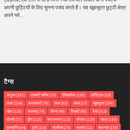
अपनी छुट्टियों के लिए चुनना पसंद करते हैं। यह खूबसूरत छुट्टी क्षेत्र
अपने गर्म…
टैग्स
अनुभव
(187)
एस्कॉर्ट सर्विस
(19)
ऐतिहासिक
(189)
ओरिएंटल
(23)
कला
(164)
कलाकारों
(75)
काम
(65)
क्लब
(17)
ख़ूबसूरत
(299)
खेल
(125)
जलवायु
(79)
तैरना
(40)
दिखाएँ
(45)
देख
(313)
दोस्तों
(57)
द्वीप
(123)
पता लगाना
(123)
परिवार
(129)
पहाड़
(189)
पुनर्प्राप्ति
(64)
पूंजी
(216)
प्रबंधित
(79)
प्रशांत
(12)
बंदरगाह
(159)