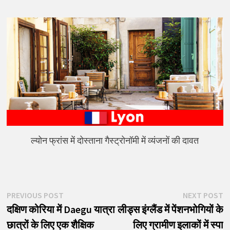
ल्योन फ्रांस में दोस्ताना गैस्ट्रोनॉमी में व्यंजनों की दावत
पोस्ट
Previous
N
PREVIOUS POST
NEXT POST
post:
p
दक्षिण कोरिया में Daegu यात्रा
लीड्स इंग्लैंड में पेंशनभोगियों के
नेविगेशन
छात्रों के लिए एक शैक्षिक
लिए ग्रामीण इलाकों में स्पा