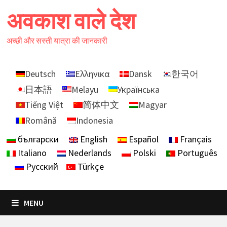
Skip
अवकाश वाले देश
to
content
अच्छी और सस्ती यात्रा की जानकारी
Deutsch
Ελληνικα
Dansk
한국어
日本語
Melayu
Українська
Tiếng Việt
简体中文
Magyar
Română
Indonesia
български
English
Español
Français
Italiano
Nederlands
Polski
Português
Русский
Türkçe
MENU