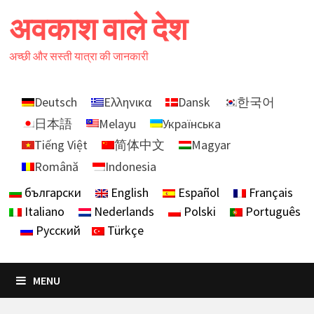
Skip
अवकाश वाले देश
to
content
अच्छी और सस्ती यात्रा की जानकारी
Deutsch
Ελληνικα
Dansk
한국어
日本語
Melayu
Українська
Tiếng Việt
简体中文
Magyar
Română
Indonesia
български
English
Español
Français
Italiano
Nederlands
Polski
Português
Русский
Türkçe
MENU