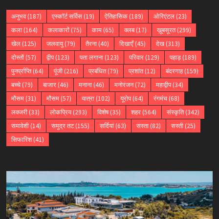
अनुभव
(187)
एस्कॉर्ट सर्विस
(19)
ऐतिहासिक
(189)
ओरिएंटल
(23)
कला
(164)
कलाकारों
(75)
काम
(65)
क्लब
(17)
ख़ूबसूरत
(299)
खेल
(125)
जलवायु
(79)
तैरना
(40)
दिखाएँ
(45)
देख
(313)
दोस्तों
(57)
द्वीप
(123)
पता लगाना
(123)
परिवार
(129)
पहाड़
(189)
पुनर्प्राप्ति
(64)
पूंजी
(216)
प्रबंधित
(79)
प्रशांत
(12)
बंदरगाह
(159)
बच्चे
(79)
बाजार
(46)
मनाना
(46)
मनोरंजन
(72)
महाद्वीप
(34)
मौसम
(31)
मौसम
(57)
यात्रा
(102)
यूरोप
(64)
रंगमंच
(68)
लक्जरी
(33)
लोकप्रिय
(293)
विशेष
(35)
शहर
(564)
संस्कृति
(342)
समावेशी
(14)
समुद्र तट
(155)
सर्दियां
(63)
सस्ता
(82)
सस्ती
(25)
सिफारिश
(41)