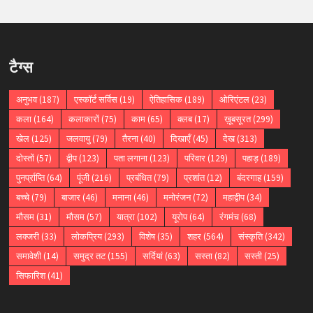
टैग्स
अनुभव
(187)
एस्कॉर्ट सर्विस
(19)
ऐतिहासिक
(189)
ओरिएंटल
(23)
कला
(164)
कलाकारों
(75)
काम
(65)
क्लब
(17)
ख़ूबसूरत
(299)
खेल
(125)
जलवायु
(79)
तैरना
(40)
दिखाएँ
(45)
देख
(313)
दोस्तों
(57)
द्वीप
(123)
पता लगाना
(123)
परिवार
(129)
पहाड़
(189)
पुनर्प्राप्ति
(64)
पूंजी
(216)
प्रबंधित
(79)
प्रशांत
(12)
बंदरगाह
(159)
बच्चे
(79)
बाजार
(46)
मनाना
(46)
मनोरंजन
(72)
महाद्वीप
(34)
मौसम
(31)
मौसम
(57)
यात्रा
(102)
यूरोप
(64)
रंगमंच
(68)
लक्जरी
(33)
लोकप्रिय
(293)
विशेष
(35)
शहर
(564)
संस्कृति
(342)
समावेशी
(14)
समुद्र तट
(155)
सर्दियां
(63)
सस्ता
(82)
सस्ती
(25)
सिफारिश
(41)