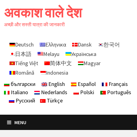
Skip
अवकाश वाले देश
to
content
अच्छी और सस्ती यात्रा की जानकारी
Deutsch
Ελληνικα
Dansk
한국어
日本語
Melayu
Українська
Tiếng Việt
简体中文
Magyar
Română
Indonesia
български
English
Español
Français
Italiano
Nederlands
Polski
Português
Русский
Türkçe
MENU