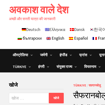
Skip
अवकाश वाले देश
to
content
अच्छी और सस्ती यात्रा की जानकारी
Deutsch
Ελληνικα
Dansk
한국
български
English
Español
Fran
ऑस्ट्रेलिया
जर्मनी
इंग्लैंड
फ्रांस
यून
TÜRKIYE
हंगरी
संयुक्त राज्य
वियतनाम
खोजे
TÜRKIYE
/
सफ़्रानबोलु
सैफरानबोलू
निम्न
को