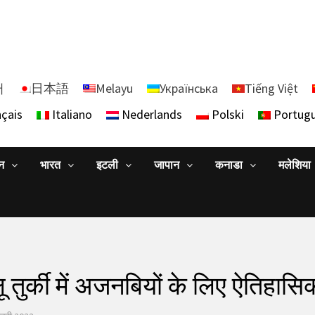
어
日本語
Melayu
Українська
Tiếng Việt
çais
Italiano
Nederlands
Polski
Portug
ान
भारत
इटली
जापान
कनाडा
मलेशिया
 तुर्की में अजनबियों के लिए ऐतिहा