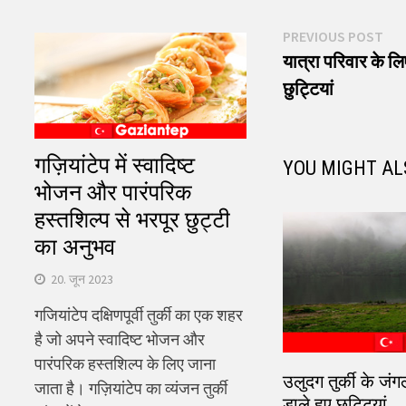
पोस्ट
Pre
PREVIOUS POST
pos
यात्रा परिवार के लि
नेविगेशन
छुट्टियां
गज़ियांटेप में स्वादिष्ट
YOU MIGHT AL
भोजन और पारंपरिक
हस्तशिल्प से भरपूर छुट्टी
का अनुभव
20. जून 2023
गजियांटेप दक्षिणपूर्वी तुर्की का एक शहर
है जो अपने स्वादिष्ट भोजन और
पारंपरिक हस्तशिल्प के लिए जाना
उलुदग तुर्की के जंगल
जाता है। गज़ियांटेप का व्यंजन तुर्की
डाले हुए छुट्टियां