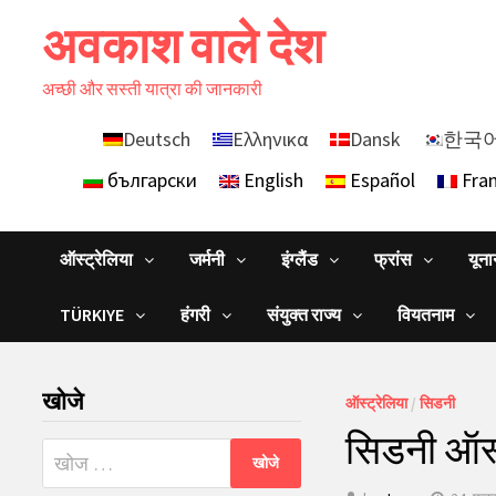
Skip
अवकाश वाले देश
to
content
अच्छी और सस्ती यात्रा की जानकारी
Deutsch
Ελληνικα
Dansk
한국
български
English
Español
Fran
ऑस्ट्रेलिया
जर्मनी
इंग्लैंड
फ्रांस
यून
TÜRKIYE
हंगरी
संयुक्त राज्य
वियतनाम
खोजे
ऑस्ट्रेलिया
/
सिडनी
सिडनी ऑस्ट
निम्न
को