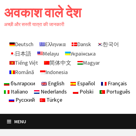
Skip
अवकाश वाले देश
to
content
अच्छी और सस्ती यात्रा की जानकारी
Deutsch
Ελληνικα
Dansk
한국어
日本語
Melayu
Українська
Tiếng Việt
简体中文
Magyar
Română
Indonesia
български
English
Español
Français
Italiano
Nederlands
Polski
Português
Русский
Türkçe
MENU