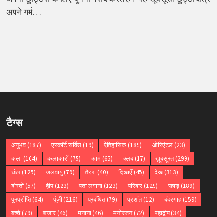
अपने गर्म…
टैग्स
अनुभव
(187)
एस्कॉर्ट सर्विस
(19)
ऐतिहासिक
(189)
ओरिएंटल
(23)
कला
(164)
कलाकारों
(75)
काम
(65)
क्लब
(17)
ख़ूबसूरत
(299)
खेल
(125)
जलवायु
(79)
तैरना
(40)
दिखाएँ
(45)
देख
(313)
दोस्तों
(57)
द्वीप
(123)
पता लगाना
(123)
परिवार
(129)
पहाड़
(189)
पुनर्प्राप्ति
(64)
पूंजी
(216)
प्रबंधित
(79)
प्रशांत
(12)
बंदरगाह
(159)
बच्चे
(79)
बाजार
(46)
मनाना
(46)
मनोरंजन
(72)
महाद्वीप
(34)