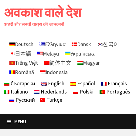
Skip
अवकाश वाले देश
to
content
अच्छी और सस्ती यात्रा की जानकारी
Deutsch
Ελληνικα
Dansk
한국어
日本語
Melayu
Українська
Tiếng Việt
简体中文
Magyar
Română
Indonesia
български
English
Español
Français
Italiano
Nederlands
Polski
Português
Русский
Türkçe
MENU