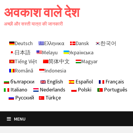
Skip
अवकाश वाले देश
to
content
अच्छी और सस्ती यात्रा की जानकारी
Deutsch
Ελληνικα
Dansk
한국어
日本語
Melayu
Українська
Tiếng Việt
简体中文
Magyar
Română
Indonesia
български
English
Español
Français
Italiano
Nederlands
Polski
Português
Русский
Türkçe
MENU