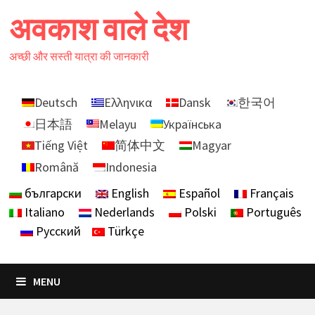
Skip
अवकाश वाले देश
to
content
अच्छी और सस्ती यात्रा की जानकारी
Deutsch
Ελληνικα
Dansk
한국어
日本語
Melayu
Українська
Tiếng Việt
简体中文
Magyar
Română
Indonesia
български
English
Español
Français
Italiano
Nederlands
Polski
Português
Русский
Türkçe
MENU