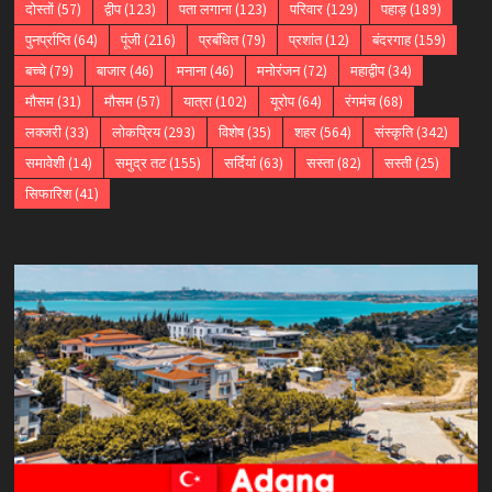
दोस्तों
(57)
द्वीप
(123)
पता लगाना
(123)
परिवार
(129)
पहाड़
(189)
पुनर्प्राप्ति
(64)
पूंजी
(216)
प्रबंधित
(79)
प्रशांत
(12)
बंदरगाह
(159)
बच्चे
(79)
बाजार
(46)
मनाना
(46)
मनोरंजन
(72)
महाद्वीप
(34)
मौसम
(31)
मौसम
(57)
यात्रा
(102)
यूरोप
(64)
रंगमंच
(68)
लक्जरी
(33)
लोकप्रिय
(293)
विशेष
(35)
शहर
(564)
संस्कृति
(342)
समावेशी
(14)
समुद्र तट
(155)
सर्दियां
(63)
सस्ता
(82)
सस्ती
(25)
सिफारिश
(41)