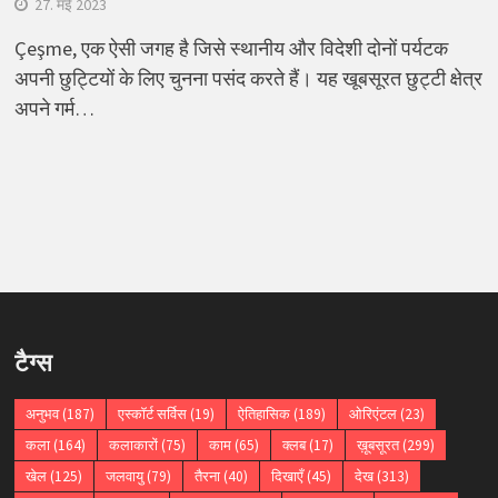
27. मई 2023
Çeşme, एक ऐसी जगह है जिसे स्थानीय और विदेशी दोनों पर्यटक
अपनी छुट्टियों के लिए चुनना पसंद करते हैं। यह खूबसूरत छुट्टी क्षेत्र
अपने गर्म…
टैग्स
अनुभव
(187)
एस्कॉर्ट सर्विस
(19)
ऐतिहासिक
(189)
ओरिएंटल
(23)
कला
(164)
कलाकारों
(75)
काम
(65)
क्लब
(17)
ख़ूबसूरत
(299)
खेल
(125)
जलवायु
(79)
तैरना
(40)
दिखाएँ
(45)
देख
(313)