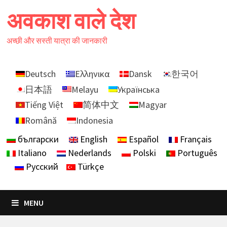
Skip
अवकाश वाले देश
to
content
अच्छी और सस्ती यात्रा की जानकारी
Deutsch
Ελληνικα
Dansk
한국어
日本語
Melayu
Українська
Tiếng Việt
简体中文
Magyar
Română
Indonesia
български
English
Español
Français
Italiano
Nederlands
Polski
Português
Русский
Türkçe
MENU