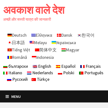
Skip
अवकाश वाले देश
to
content
अच्छी और सस्ती यात्रा की जानकारी
Deutsch
Ελληνικα
Dansk
한국어
日本語
Melayu
Українська
Tiếng Việt
简体中文
Magyar
Română
Indonesia
български
English
Español
Français
Italiano
Nederlands
Polski
Português
Русский
Türkçe
MENU