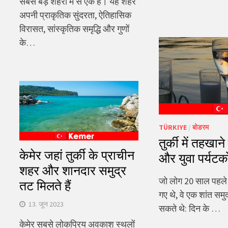
सबसे बड़े शहरों में से एक है। यह शहर
अपनी प्राकृतिक सुंदरता, ऐतिहासिक
विरासत, सांस्कृतिक समृद्धि और गुणों
के…
TÜRKIYE
/
बोडरम
तुर्की में तहखा
केमेर जहां तुर्की के प्राचीन
और युवा पर्यटक
शहर और शानदार समुद्र
जो लोग 20 साल पहले बो
तट मिलते हैं
गए थे, वे एक शांत समु
13. जून 2023
सकते थे: दिन के …
केमेर सबसे लोकप्रिय अवकाश स्थलों