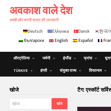
Skip
अवकाश वाले देश
to
content
अच्छी और सस्ती यात्रा की जानकारी
Deutsch
Ελληνικα
Dansk
한국
български
English
Español
Fran
ऑस्ट्रेलिया
जर्मनी
इंग्लैंड
फ्रांस
यून
TÜRKIYE
हंगरी
संयुक्त राज्य
वियतनाम
खोजे
टैग:
एस्कॉर्ट सर्वि
निम्न
को