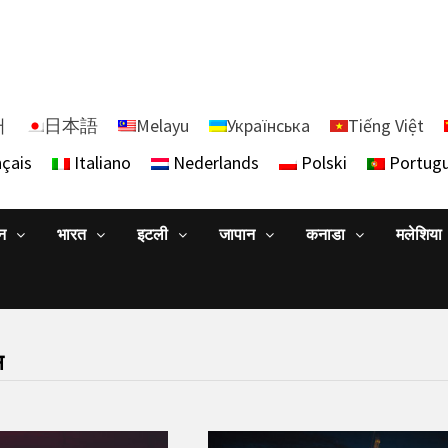
어
日本語
Melayu
Українська
Tiếng Việt
çais
Italiano
Nederlands
Polski
Portug
ान
भारत
इटली
जापान
कनाडा
मलेशिया
स