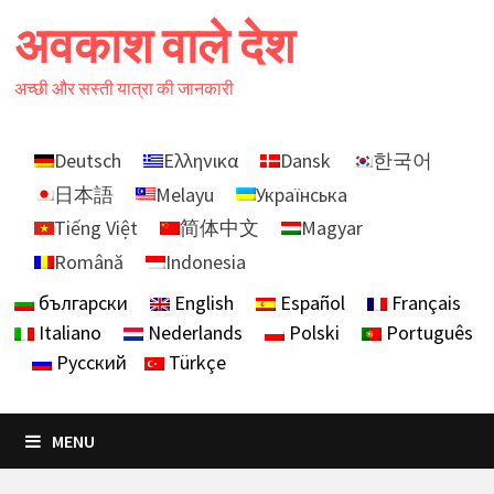
Skip
अवकाश वाले देश
to
content
अच्छी और सस्ती यात्रा की जानकारी
Deutsch
Ελληνικα
Dansk
한국어
日本語
Melayu
Українська
Tiếng Việt
简体中文
Magyar
Română
Indonesia
български
English
Español
Français
Italiano
Nederlands
Polski
Português
Русский
Türkçe
MENU