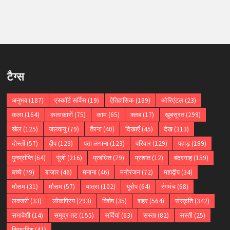
टैग्स
अनुभव
(187)
एस्कॉर्ट सर्विस
(19)
ऐतिहासिक
(189)
ओरिएंटल
(23)
कला
(164)
कलाकारों
(75)
काम
(65)
क्लब
(17)
ख़ूबसूरत
(299)
खेल
(125)
जलवायु
(79)
तैरना
(40)
दिखाएँ
(45)
देख
(313)
दोस्तों
(57)
द्वीप
(123)
पता लगाना
(123)
परिवार
(129)
पहाड़
(189)
पुनर्प्राप्ति
(64)
पूंजी
(216)
प्रबंधित
(79)
प्रशांत
(12)
बंदरगाह
(159)
बच्चे
(79)
बाजार
(46)
मनाना
(46)
मनोरंजन
(72)
महाद्वीप
(34)
मौसम
(31)
मौसम
(57)
यात्रा
(102)
यूरोप
(64)
रंगमंच
(68)
लक्जरी
(33)
लोकप्रिय
(293)
विशेष
(35)
शहर
(564)
संस्कृति
(342)
समावेशी
(14)
समुद्र तट
(155)
सर्दियां
(63)
सस्ता
(82)
सस्ती
(25)
सिफारिश
(41)