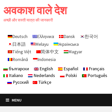
Skip
अवकाश वाले देश
to
content
अच्छी और सस्ती यात्रा की जानकारी
Deutsch
Ελληνικα
Dansk
한국어
日本語
Melayu
Українська
Tiếng Việt
简体中文
Magyar
Română
Indonesia
български
English
Español
Français
Italiano
Nederlands
Polski
Português
Русский
Türkçe
MENU