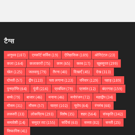
टैग्स
अनुभव
(187)
एस्कॉर्ट सर्विस
(19)
ऐतिहासिक
(189)
ओरिएंटल
(23)
कला
(164)
कलाकारों
(75)
काम
(65)
क्लब
(17)
ख़ूबसूरत
(299)
खेल
(125)
जलवायु
(79)
तैरना
(40)
दिखाएँ
(45)
देख
(313)
दोस्तों
(57)
द्वीप
(123)
पता लगाना
(123)
परिवार
(129)
पहाड़
(189)
पुनर्प्राप्ति
(64)
पूंजी
(216)
प्रबंधित
(79)
प्रशांत
(12)
बंदरगाह
(159)
बच्चे
(79)
बाजार
(46)
मनाना
(46)
मनोरंजन
(72)
महाद्वीप
(34)
मौसम
(31)
मौसम
(57)
यात्रा
(102)
यूरोप
(64)
रंगमंच
(68)
लक्जरी
(33)
लोकप्रिय
(293)
विशेष
(35)
शहर
(564)
संस्कृति
(342)
समावेशी
(14)
समुद्र तट
(155)
सर्दियां
(63)
सस्ता
(82)
सस्ती
(25)
सिफारिश
(41)