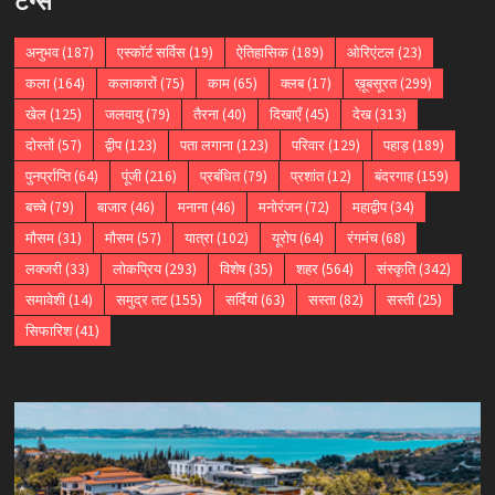
टैग्स
अनुभव
(187)
एस्कॉर्ट सर्विस
(19)
ऐतिहासिक
(189)
ओरिएंटल
(23)
कला
(164)
कलाकारों
(75)
काम
(65)
क्लब
(17)
ख़ूबसूरत
(299)
खेल
(125)
जलवायु
(79)
तैरना
(40)
दिखाएँ
(45)
देख
(313)
दोस्तों
(57)
द्वीप
(123)
पता लगाना
(123)
परिवार
(129)
पहाड़
(189)
पुनर्प्राप्ति
(64)
पूंजी
(216)
प्रबंधित
(79)
प्रशांत
(12)
बंदरगाह
(159)
बच्चे
(79)
बाजार
(46)
मनाना
(46)
मनोरंजन
(72)
महाद्वीप
(34)
मौसम
(31)
मौसम
(57)
यात्रा
(102)
यूरोप
(64)
रंगमंच
(68)
लक्जरी
(33)
लोकप्रिय
(293)
विशेष
(35)
शहर
(564)
संस्कृति
(342)
समावेशी
(14)
समुद्र तट
(155)
सर्दियां
(63)
सस्ता
(82)
सस्ती
(25)
सिफारिश
(41)