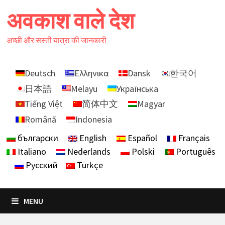
Skip
अवकाश वाले देश
to
content
अच्छी और सस्ती यात्रा की जानकारी
Deutsch
Ελληνικα
Dansk
한국어
日本語
Melayu
Українська
Tiếng Việt
简体中文
Magyar
Română
Indonesia
български
English
Español
Français
Italiano
Nederlands
Polski
Português
Русский
Türkçe
MENU