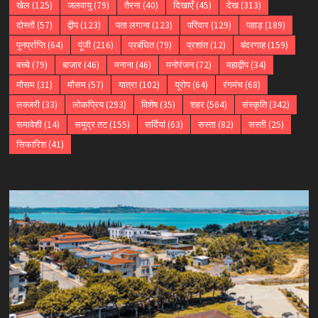
खेल
(125)
जलवायु
(79)
तैरना
(40)
दिखाएँ
(45)
देख
(313)
दोस्तों
(57)
द्वीप
(123)
पता लगाना
(123)
परिवार
(129)
पहाड़
(189)
पुनर्प्राप्ति
(64)
पूंजी
(216)
प्रबंधित
(79)
प्रशांत
(12)
बंदरगाह
(159)
बच्चे
(79)
बाजार
(46)
मनाना
(46)
मनोरंजन
(72)
महाद्वीप
(34)
मौसम
(31)
मौसम
(57)
यात्रा
(102)
यूरोप
(64)
रंगमंच
(68)
लक्जरी
(33)
लोकप्रिय
(293)
विशेष
(35)
शहर
(564)
संस्कृति
(342)
समावेशी
(14)
समुद्र तट
(155)
सर्दियां
(63)
सस्ता
(82)
सस्ती
(25)
सिफारिश
(41)