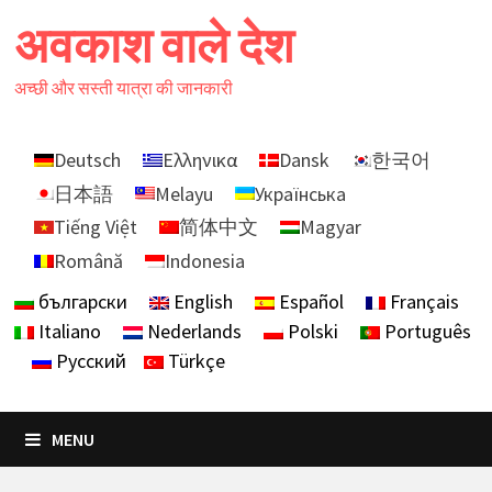
Skip
अवकाश वाले देश
to
content
अच्छी और सस्ती यात्रा की जानकारी
Deutsch
Ελληνικα
Dansk
한국어
日本語
Melayu
Українська
Tiếng Việt
简体中文
Magyar
Română
Indonesia
български
English
Español
Français
Italiano
Nederlands
Polski
Português
Русский
Türkçe
MENU