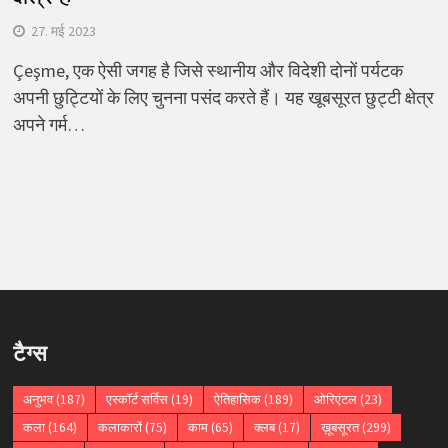
27. मई 2023
Çeşme, एक ऐसी जगह है जिसे स्थानीय और विदेशी दोनों पर्यटक
अपनी छुट्टियों के लिए चुनना पसंद करते हैं। यह खूबसूरत छुट्टी क्षेत्र
अपने गर्म…
टैग्स
अनुभव
(187)
एस्कॉर्ट सर्विस
(19)
ऐतिहासिक
(189)
ओरिएंटल
(23)
कला
(164)
कलाकारों
(75)
काम
(65)
क्लब
(17)
ख़ूबसूरत
(299)