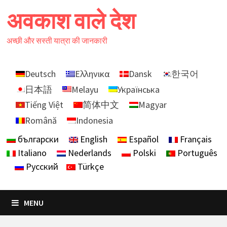
Skip
अवकाश वाले देश
to
content
अच्छी और सस्ती यात्रा की जानकारी
Deutsch
Ελληνικα
Dansk
한국어
日本語
Melayu
Українська
Tiếng Việt
简体中文
Magyar
Română
Indonesia
български
English
Español
Français
Italiano
Nederlands
Polski
Português
Русский
Türkçe
MENU