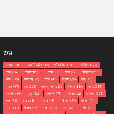
टैग्स
अनुभव
(187)
एस्कॉर्ट सर्विस
(19)
ऐतिहासिक
(189)
ओरिएंटल
(23)
कला
(164)
कलाकारों
(75)
काम
(65)
क्लब
(17)
ख़ूबसूरत
(299)
खेल
(125)
जलवायु
(79)
तैरना
(40)
दिखाएँ
(45)
देख
(313)
दोस्तों
(57)
द्वीप
(123)
पता लगाना
(123)
परिवार
(129)
पहाड़
(189)
पुनर्प्राप्ति
(64)
पूंजी
(216)
प्रबंधित
(79)
प्रशांत
(12)
बंदरगाह
(159)
बच्चे
(79)
बाजार
(46)
मनाना
(46)
मनोरंजन
(72)
महाद्वीप
(34)
मौसम
(31)
मौसम
(57)
यात्रा
(102)
यूरोप
(64)
रंगमंच
(68)