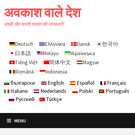
Skip
अवकाश वाले देश
to
content
अच्छी और सस्ती यात्रा की जानकारी
Deutsch
Ελληνικα
Dansk
한국어
日本語
Melayu
Українська
Tiếng Việt
简体中文
Magyar
Română
Indonesia
български
English
Español
Français
Italiano
Nederlands
Polski
Português
Русский
Türkçe
MENU