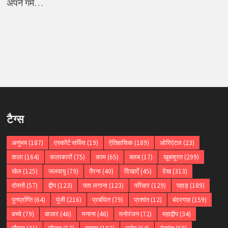
अपने गर्म…
टैग्स
अनुभव
(187)
एस्कॉर्ट सर्विस
(19)
ऐतिहासिक
(189)
ओरिएंटल
(23)
कला
(164)
कलाकारों
(75)
काम
(65)
क्लब
(17)
ख़ूबसूरत
(299)
खेल
(125)
जलवायु
(79)
तैरना
(40)
दिखाएँ
(45)
देख
(313)
दोस्तों
(57)
द्वीप
(123)
पता लगाना
(123)
परिवार
(129)
पहाड़
(189)
पुनर्प्राप्ति
(64)
पूंजी
(216)
प्रबंधित
(79)
प्रशांत
(12)
बंदरगाह
(159)
बच्चे
(79)
बाजार
(46)
मनाना
(46)
मनोरंजन
(72)
महाद्वीप
(34)