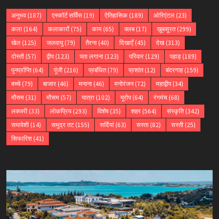
अनुभव
(187)
एस्कॉर्ट सर्विस
(19)
ऐतिहासिक
(189)
ओरिएंटल
(23)
कला
(164)
कलाकारों
(75)
काम
(65)
क्लब
(17)
ख़ूबसूरत
(299)
खेल
(125)
जलवायु
(79)
तैरना
(40)
दिखाएँ
(45)
देख
(313)
दोस्तों
(57)
द्वीप
(123)
पता लगाना
(123)
परिवार
(129)
पहाड़
(189)
पुनर्प्राप्ति
(64)
पूंजी
(216)
प्रबंधित
(79)
प्रशांत
(12)
बंदरगाह
(159)
बच्चे
(79)
बाजार
(46)
मनाना
(46)
मनोरंजन
(72)
महाद्वीप
(34)
मौसम
(31)
मौसम
(57)
यात्रा
(102)
यूरोप
(64)
रंगमंच
(68)
लक्जरी
(33)
लोकप्रिय
(293)
विशेष
(35)
शहर
(564)
संस्कृति
(342)
समावेशी
(14)
समुद्र तट
(155)
सर्दियां
(63)
सस्ता
(82)
सस्ती
(25)
सिफारिश
(41)