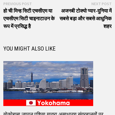
पोस्ट
Previous
N
PREVIOUS POST
NEXT POST
post:
p
हो ची मिन्ह सिटी एचसीएम या
अजनबी टोक्यो प्यार-दुनिया में
नेविगेशन
एचसीएम सिटी चाइनाटाउन के
सबसे बड़ा और सबसे आधुनिक
रूप में प्रसिद्ध है
शहर
YOU MIGHT ALSO LIKE
योकोहामा जापान एशिया यात्रा असाधारण संग्रहालयों पर