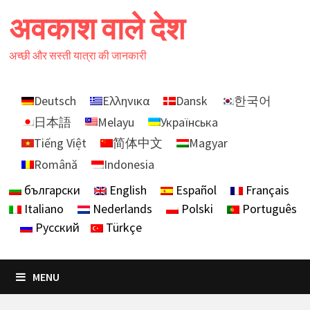
Skip
अवकाश वाले देश
to
content
अच्छी और सस्ती यात्रा की जानकारी
Deutsch
Ελληνικα
Dansk
한국어
日本語
Melayu
Українська
Tiếng Việt
简体中文
Magyar
Română
Indonesia
български
English
Español
Français
Italiano
Nederlands
Polski
Português
Русский
Türkçe
MENU