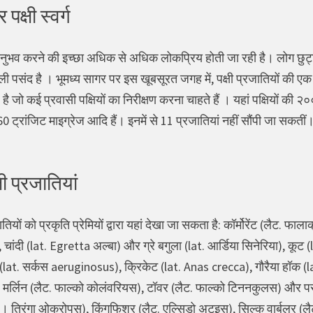
पक्षी स्वर्ग
नुभव करने की इच्छा अधिक से अधिक लोकप्रिय होती जा रही है। लोग छुट्टी
ी पसंद है । भूमध्य सागर पर इस खूबसूरत जगह में, पक्षी प्रजातियों की एक पू
जो कई प्रवासी पक्षियों का निरीक्षण करना चाहते हैं । यहां पक्षियों की २००
 से 60 ट्रांजिट माइग्रेज आदि हैं। इनमें से 11 प्रजातियां नहीं सौंपी जा सकती
्षी प्रजातियां
तियों को प्रकृति प्रेमियों द्वारा यहां देखा जा सकता है: कॉर्मोरेंट (लैट. फा
्टा), चांदी (lat. Egretta अल्बा) और ग्रे बगुला (lat. आर्डिया सिनेरिया),
 (lat. सर्कस aeruginosus), क्रिकेट (lat. Anas crecca), गौरैया हॉक
र्लिन (लैट. फाल्को कोलंवरियस), टॉवर (लैट. फाल्को टिननकुलस) और परदेशी
at। त्रिंगा ओक्रोपस), किंगफिशर (लैट. एल्सिडो अटइस), सिल्क वार्बलर (लैट.