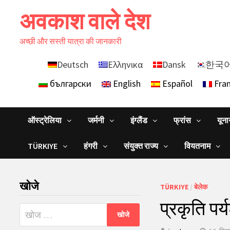
Skip
अवकाश वाले देश
to
content
अच्छी और सस्ती यात्रा की जानकारी
Deutsch
Ελληνικα
Dansk
한국
български
English
Español
Fran
ऑस्ट्रेलिया
जर्मनी
इंग्लैंड
फ्रांस
यून
TÜRKIYE
हंगरी
संयुक्त राज्य
वियतनाम
खोजे
TÜRKIYE
/
बेलेक
प्रकृति पर्
निम्न
को