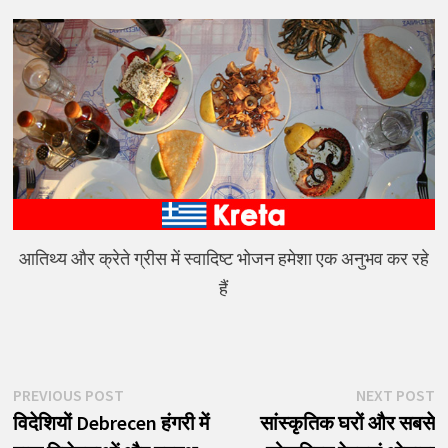
आतिथ्य और क्रेते ग्रीस में स्वादिष्ट भोजन हमेशा एक अनुभव कर रहे
हैं
पोस्ट
Previous
N
PREVIOUS POST
NEXT POST
post:
p
विदेशियों Debrecen हंगरी में
सांस्कृतिक घरों और सबसे
नेविगेशन