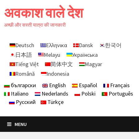
Skip
अवकाश वाले देश
to
content
अच्छी और सस्ती यात्रा की जानकारी
Deutsch
Ελληνικα
Dansk
한국어
日本語
Melayu
Українська
Tiếng Việt
简体中文
Magyar
Română
Indonesia
български
English
Español
Français
Italiano
Nederlands
Polski
Português
Русский
Türkçe
MENU