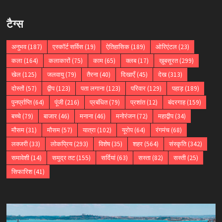
टैग्स
अनुभव
(187)
एस्कॉर्ट सर्विस
(19)
ऐतिहासिक
(189)
ओरिएंटल
(23)
कला
(164)
कलाकारों
(75)
काम
(65)
क्लब
(17)
ख़ूबसूरत
(299)
खेल
(125)
जलवायु
(79)
तैरना
(40)
दिखाएँ
(45)
देख
(313)
दोस्तों
(57)
द्वीप
(123)
पता लगाना
(123)
परिवार
(129)
पहाड़
(189)
पुनर्प्राप्ति
(64)
पूंजी
(216)
प्रबंधित
(79)
प्रशांत
(12)
बंदरगाह
(159)
बच्चे
(79)
बाजार
(46)
मनाना
(46)
मनोरंजन
(72)
महाद्वीप
(34)
मौसम
(31)
मौसम
(57)
यात्रा
(102)
यूरोप
(64)
रंगमंच
(68)
लक्जरी
(33)
लोकप्रिय
(293)
विशेष
(35)
शहर
(564)
संस्कृति
(342)
समावेशी
(14)
समुद्र तट
(155)
सर्दियां
(63)
सस्ता
(82)
सस्ती
(25)
सिफारिश
(41)