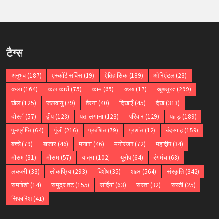
टैग्स
अनुभव
(187)
एस्कॉर्ट सर्विस
(19)
ऐतिहासिक
(189)
ओरिएंटल
(23)
कला
(164)
कलाकारों
(75)
काम
(65)
क्लब
(17)
ख़ूबसूरत
(299)
खेल
(125)
जलवायु
(79)
तैरना
(40)
दिखाएँ
(45)
देख
(313)
दोस्तों
(57)
द्वीप
(123)
पता लगाना
(123)
परिवार
(129)
पहाड़
(189)
पुनर्प्राप्ति
(64)
पूंजी
(216)
प्रबंधित
(79)
प्रशांत
(12)
बंदरगाह
(159)
बच्चे
(79)
बाजार
(46)
मनाना
(46)
मनोरंजन
(72)
महाद्वीप
(34)
मौसम
(31)
मौसम
(57)
यात्रा
(102)
यूरोप
(64)
रंगमंच
(68)
लक्जरी
(33)
लोकप्रिय
(293)
विशेष
(35)
शहर
(564)
संस्कृति
(342)
समावेशी
(14)
समुद्र तट
(155)
सर्दियां
(63)
सस्ता
(82)
सस्ती
(25)
सिफारिश
(41)