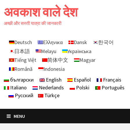
Skip
अवकाश वाले देश
to
content
अच्छी और सस्ती यात्रा की जानकारी
Deutsch
Ελληνικα
Dansk
한국어
日本語
Melayu
Українська
Tiếng Việt
简体中文
Magyar
Română
Indonesia
български
English
Español
Français
Italiano
Nederlands
Polski
Português
Русский
Türkçe
MENU