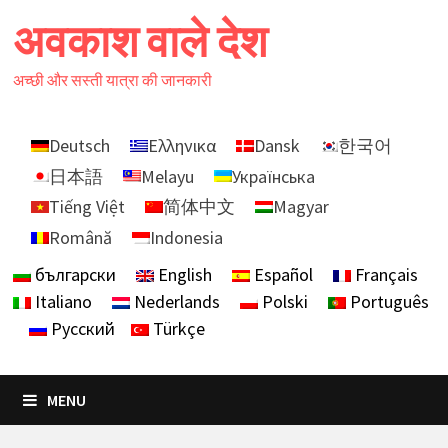
Skip
अवकाश वाले देश
to
content
अच्छी और सस्ती यात्रा की जानकारी
Deutsch
Ελληνικα
Dansk
한국어
日本語
Melayu
Українська
Tiếng Việt
简体中文
Magyar
Română
Indonesia
български
English
Español
Français
Italiano
Nederlands
Polski
Português
Русский
Türkçe
MENU