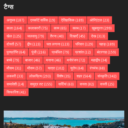
टैग्स
अनुभव
(187)
एस्कॉर्ट सर्विस
(19)
ऐतिहासिक
(189)
ओरिएंटल
(23)
कला
(164)
कलाकारों
(75)
काम
(65)
क्लब
(17)
ख़ूबसूरत
(299)
खेल
(125)
जलवायु
(79)
तैरना
(40)
दिखाएँ
(45)
देख
(313)
दोस्तों
(57)
द्वीप
(123)
पता लगाना
(123)
परिवार
(129)
पहाड़
(189)
पुनर्प्राप्ति
(64)
पूंजी
(216)
प्रबंधित
(79)
प्रशांत
(12)
बंदरगाह
(159)
बच्चे
(79)
बाजार
(46)
मनाना
(46)
मनोरंजन
(72)
महाद्वीप
(34)
मौसम
(31)
मौसम
(57)
यात्रा
(102)
यूरोप
(64)
रंगमंच
(68)
लक्जरी
(33)
लोकप्रिय
(293)
विशेष
(35)
शहर
(564)
संस्कृति
(342)
समावेशी
(14)
समुद्र तट
(155)
सर्दियां
(63)
सस्ता
(82)
सस्ती
(25)
सिफारिश
(41)