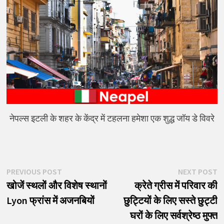
नेपल्स इटली के शहर के केंद्र में टहलना हमेशा एक शुद्ध जॉय डे विवरे
पोस्ट
Previous
N
PREVIOUS POST
NEXT POST
post:
p
खोजें स्थलों और विशेष स्थानों
क्रेते ग्रीस में परिवार की
नेविगेशन
Lyon फ्रांस में अजनबियों
छुट्टियों के लिए सस्ते छुट्टी
घरों के लिए सर्वश्रेष्ठ मुफ्त