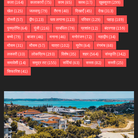
कला
(164)
कलाकारों
(75)
काम
(65)
क्लब
(17)
ख़ूबसूरत
(299)
खेल
(125)
जलवायु
(79)
तैरना
(40)
दिखाएँ
(45)
देख
(313)
दोस्तों
(57)
द्वीप
(123)
पता लगाना
(123)
परिवार
(129)
पहाड़
(189)
पुनर्प्राप्ति
(64)
पूंजी
(216)
प्रबंधित
(79)
प्रशांत
(12)
बंदरगाह
(159)
बच्चे
(79)
बाजार
(46)
मनाना
(46)
मनोरंजन
(72)
महाद्वीप
(34)
मौसम
(31)
मौसम
(57)
यात्रा
(102)
यूरोप
(64)
रंगमंच
(68)
लक्जरी
(33)
लोकप्रिय
(293)
विशेष
(35)
शहर
(564)
संस्कृति
(342)
समावेशी
(14)
समुद्र तट
(155)
सर्दियां
(63)
सस्ता
(82)
सस्ती
(25)
सिफारिश
(41)