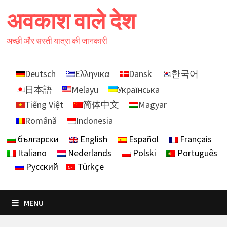
Skip
अवकाश वाले देश
to
content
अच्छी और सस्ती यात्रा की जानकारी
Deutsch
Ελληνικα
Dansk
한국어
日本語
Melayu
Українська
Tiếng Việt
简体中文
Magyar
Română
Indonesia
български
English
Español
Français
Italiano
Nederlands
Polski
Português
Русский
Türkçe
MENU