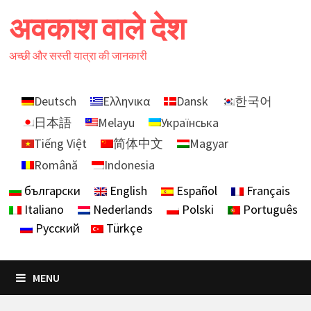
Skip
अवकाश वाले देश
to
content
अच्छी और सस्ती यात्रा की जानकारी
Deutsch
Ελληνικα
Dansk
한국어
日本語
Melayu
Українська
Tiếng Việt
简体中文
Magyar
Română
Indonesia
български
English
Español
Français
Italiano
Nederlands
Polski
Português
Русский
Türkçe
MENU