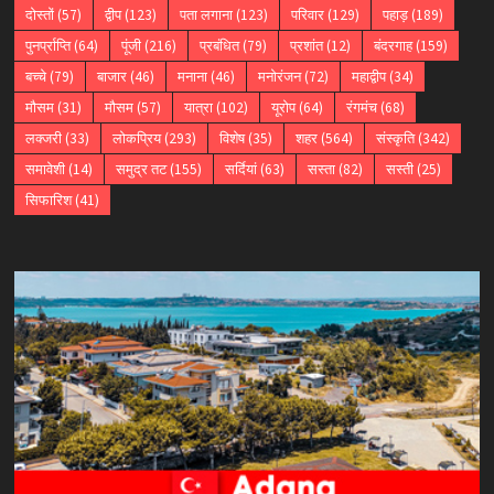
दोस्तों
(57)
द्वीप
(123)
पता लगाना
(123)
परिवार
(129)
पहाड़
(189)
पुनर्प्राप्ति
(64)
पूंजी
(216)
प्रबंधित
(79)
प्रशांत
(12)
बंदरगाह
(159)
बच्चे
(79)
बाजार
(46)
मनाना
(46)
मनोरंजन
(72)
महाद्वीप
(34)
मौसम
(31)
मौसम
(57)
यात्रा
(102)
यूरोप
(64)
रंगमंच
(68)
लक्जरी
(33)
लोकप्रिय
(293)
विशेष
(35)
शहर
(564)
संस्कृति
(342)
समावेशी
(14)
समुद्र तट
(155)
सर्दियां
(63)
सस्ता
(82)
सस्ती
(25)
सिफारिश
(41)