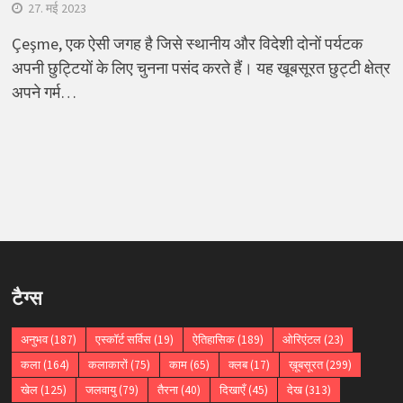
27. मई 2023
Çeşme, एक ऐसी जगह है जिसे स्थानीय और विदेशी दोनों पर्यटक
अपनी छुट्टियों के लिए चुनना पसंद करते हैं। यह खूबसूरत छुट्टी क्षेत्र
अपने गर्म…
टैग्स
अनुभव
(187)
एस्कॉर्ट सर्विस
(19)
ऐतिहासिक
(189)
ओरिएंटल
(23)
कला
(164)
कलाकारों
(75)
काम
(65)
क्लब
(17)
ख़ूबसूरत
(299)
खेल
(125)
जलवायु
(79)
तैरना
(40)
दिखाएँ
(45)
देख
(313)