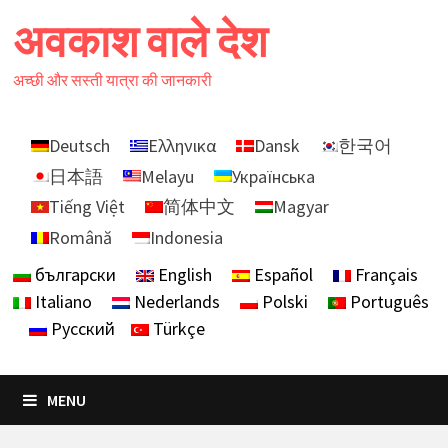
Skip
अवकाश वाले देश
to
content
अच्छी और सस्ती यात्रा की जानकारी
Deutsch
Ελληνικα
Dansk
한국어
日本語
Melayu
Українська
Tiếng Việt
简体中文
Magyar
Română
Indonesia
български
English
Español
Français
Italiano
Nederlands
Polski
Português
Русский
Türkçe
MENU