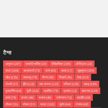
टैग्स
अनुभव
(187)
एस्कॉर्ट सर्विस
(19)
ऐतिहासिक
(189)
ओरिएंटल
(23)
कला
(164)
कलाकारों
(75)
काम
(65)
क्लब
(17)
ख़ूबसूरत
(299)
खेल
(125)
जलवायु
(79)
तैरना
(40)
दिखाएँ
(45)
देख
(313)
दोस्तों
(57)
द्वीप
(123)
पता लगाना
(123)
परिवार
(129)
पहाड़
(189)
पुनर्प्राप्ति
(64)
पूंजी
(216)
प्रबंधित
(79)
प्रशांत
(12)
बंदरगाह
(159)
बच्चे
(79)
बाजार
(46)
मनाना
(46)
मनोरंजन
(72)
महाद्वीप
(34)
मौसम
(31)
मौसम
(57)
यात्रा
(102)
यूरोप
(64)
रंगमंच
(68)