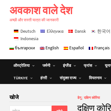
Skip
अवकाश वाले देश
to
content
अच्छी और सस्ती यात्रा की जानकारी
Deutsch
Ελληνικα
Dansk
한국어
Indonesia
български
English
Español
Français
ऑस्ट्रेलिया
जर्मनी
इंग्लैंड
फ्रांस
यून
TÜRKIYE
हंगरी
संयुक्त राज्य
वियतनाम
खोजे
डेगू
/
दक्षिण कोरिया
दक्षिण कोरि
निम्न