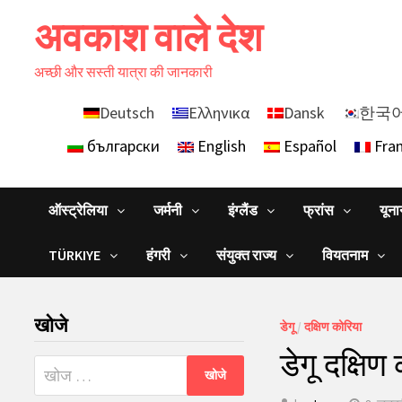
Skip
अवकाश वाले देश
to
content
अच्छी और सस्ती यात्रा की जानकारी
Deutsch
Ελληνικα
Dansk
한국
български
English
Español
Fran
ऑस्ट्रेलिया
जर्मनी
इंग्लैंड
फ्रांस
यून
TÜRKIYE
हंगरी
संयुक्त राज्य
वियतनाम
खोजे
डेगू
/
दक्षिण कोरिया
डेगू दक्षिण
निम्न
को