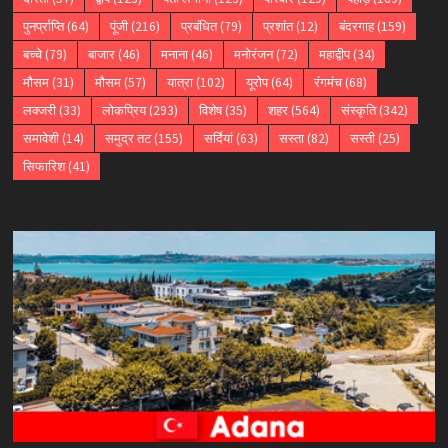
पुनर्प्राप्ति
(64)
पूंजी
(216)
प्रबंधित
(79)
प्रशांत
(12)
बंदरगाह
(159)
बच्चे
(79)
बाजार
(46)
मनाना
(46)
मनोरंजन
(72)
महाद्वीप
(34)
मौसम
(31)
मौसम
(57)
यात्रा
(102)
यूरोप
(64)
रंगमंच
(68)
लक्जरी
(33)
लोकप्रिय
(293)
विशेष
(35)
शहर
(564)
संस्कृति
(342)
समावेशी
(14)
समुद्र तट
(155)
सर्दियां
(63)
सस्ता
(82)
सस्ती
(25)
सिफारिश
(41)