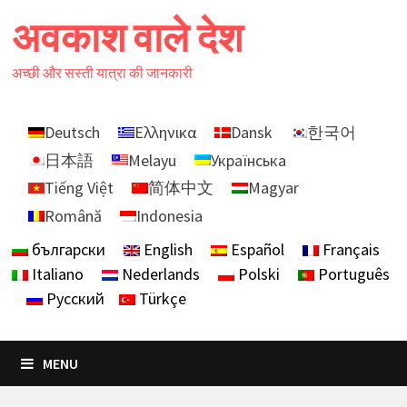
Skip
अवकाश वाले देश
to
content
अच्छी और सस्ती यात्रा की जानकारी
Deutsch
Ελληνικα
Dansk
한국어
日本語
Melayu
Українська
Tiếng Việt
简体中文
Magyar
Română
Indonesia
български
English
Español
Français
Italiano
Nederlands
Polski
Português
Русский
Türkçe
MENU