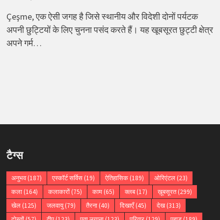
Çeşme, एक ऐसी जगह है जिसे स्थानीय और विदेशी दोनों पर्यटक
अपनी छुट्टियों के लिए चुनना पसंद करते हैं। यह खूबसूरत छुट्टी क्षेत्र
अपने गर्म…
टैग्स
अनुभव
(187)
एस्कॉर्ट सर्विस
(19)
ऐतिहासिक
(189)
ओरिएंटल
(23)
कला
(164)
कलाकारों
(75)
काम
(65)
क्लब
(17)
ख़ूबसूरत
(299)
खेल
(125)
जलवायु
(79)
तैरना
(40)
दिखाएँ
(45)
देख
(313)
दोस्तों
(57)
द्वीप
(123)
पता लगाना
(123)
परिवार
(129)
पहाड़
(189)