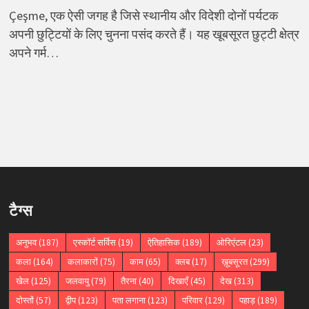
Çeşme, एक ऐसी जगह है जिसे स्थानीय और विदेशी दोनों पर्यटक
अपनी छुट्टियों के लिए चुनना पसंद करते हैं। यह खूबसूरत छुट्टी क्षेत्र
अपने गर्म…
टैग्स
अनुभव
(187)
एस्कॉर्ट सर्विस
(19)
ऐतिहासिक
(189)
ओरिएंटल
(23)
कला
(164)
कलाकारों
(75)
काम
(65)
क्लब
(17)
ख़ूबसूरत
(299)
खेल
(125)
जलवायु
(79)
तैरना
(40)
दिखाएँ
(45)
देख
(313)
दोस्तों
(57)
द्वीप
(123)
पता लगाना
(123)
परिवार
(129)
पहाड़
(189)