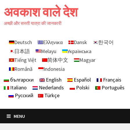
Skip
अवकाश वाले देश
to
content
अच्छी और सस्ती यात्रा की जानकारी
Deutsch
Ελληνικα
Dansk
한국어
日本語
Melayu
Українська
Tiếng Việt
简体中文
Magyar
Română
Indonesia
български
English
Español
Français
Italiano
Nederlands
Polski
Português
Русский
Türkçe
MENU