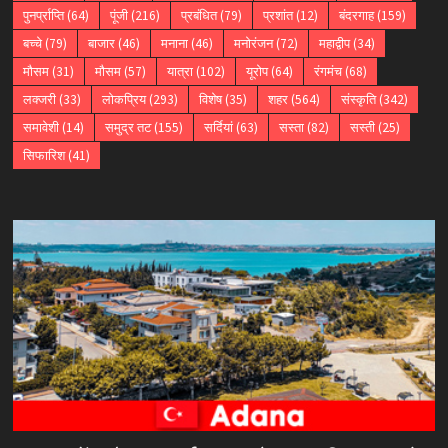
पुनर्प्राप्ति
(64)
पूंजी
(216)
प्रबंधित
(79)
प्रशांत
(12)
बंदरगाह
(159)
बच्चे
(79)
बाजार
(46)
मनाना
(46)
मनोरंजन
(72)
महाद्वीप
(34)
मौसम
(31)
मौसम
(57)
यात्रा
(102)
यूरोप
(64)
रंगमंच
(68)
लक्जरी
(33)
लोकप्रिय
(293)
विशेष
(35)
शहर
(564)
संस्कृति
(342)
समावेशी
(14)
समुद्र तट
(155)
सर्दियां
(63)
सस्ता
(82)
सस्ती
(25)
सिफारिश
(41)