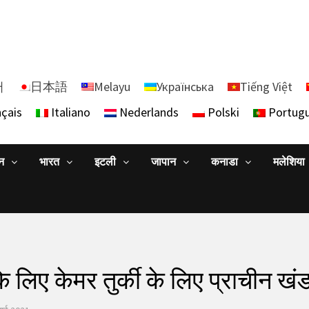
어
日本語
Melayu
Українська
Tiếng Việt
çais
Italiano
Nederlands
Polski
Portug
ान
भारत
इटली
जापान
कनाडा
मलेशिया
े लिए केमर तुर्की के लिए प्राचीन ख