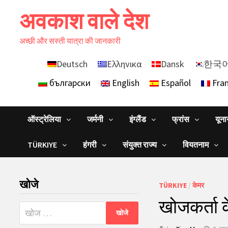
Skip
अवकाश वाले देश
to
content
अच्छी और सस्ती यात्रा की जानकारी
Deutsch
Ελληνικα
Dansk
한국
български
English
Español
Fran
ऑस्ट्रेलिया
जर्मनी
इंग्लैंड
फ्रांस
यून
TÜRKIYE
हंगरी
संयुक्त राज्य
वियतनाम
खोजे
TÜRKIYE
/
केमर
खोजकर्ता क
निम्न
को