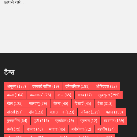
अपने गर्म…
टैग्स
अनुभव
(187)
एस्कॉर्ट सर्विस
(19)
ऐतिहासिक
(189)
ओरिएंटल
(23)
कला
(164)
कलाकारों
(75)
काम
(65)
क्लब
(17)
ख़ूबसूरत
(299)
खेल
(125)
जलवायु
(79)
तैरना
(40)
दिखाएँ
(45)
देख
(313)
दोस्तों
(57)
द्वीप
(123)
पता लगाना
(123)
परिवार
(129)
पहाड़
(189)
पुनर्प्राप्ति
(64)
पूंजी
(216)
प्रबंधित
(79)
प्रशांत
(12)
बंदरगाह
(159)
बच्चे
(79)
बाजार
(46)
मनाना
(46)
मनोरंजन
(72)
महाद्वीप
(34)