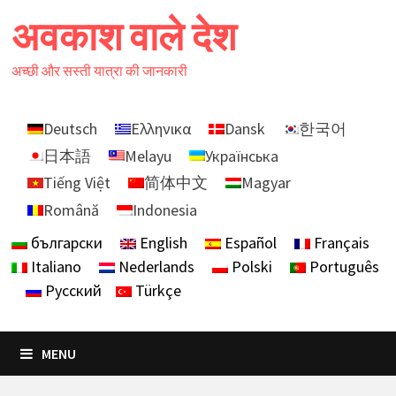
Skip
अवकाश वाले देश
to
content
अच्छी और सस्ती यात्रा की जानकारी
Deutsch
Ελληνικα
Dansk
한국어
日本語
Melayu
Українська
Tiếng Việt
简体中文
Magyar
Română
Indonesia
български
English
Español
Français
Italiano
Nederlands
Polski
Português
Русский
Türkçe
MENU