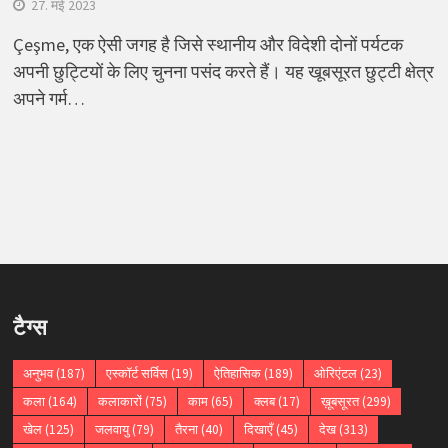
27. मई 2023
Çeşme, एक ऐसी जगह है जिसे स्थानीय और विदेशी दोनों पर्यटक
अपनी छुट्टियों के लिए चुनना पसंद करते हैं। यह खूबसूरत छुट्टी क्षेत्र
अपने गर्म…
टैग्स
अनुभव
(187)
एस्कॉर्ट सर्विस
(19)
ऐतिहासिक
(189)
ओरिएंटल
(23)
कला
(164)
कलाकारों
(75)
काम
(65)
क्लब
(17)
ख़ूबसूरत
(299)
खेल
(125)
जलवायु
(79)
तैरना
(40)
दिखाएँ
(45)
देख
(313)