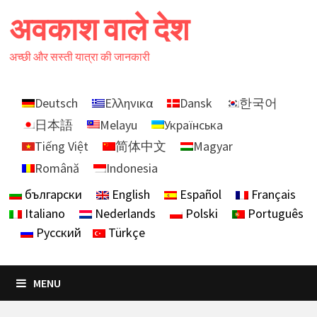
Skip
अवकाश वाले देश
to
content
अच्छी और सस्ती यात्रा की जानकारी
Deutsch
Ελληνικα
Dansk
한국어
日本語
Melayu
Українська
Tiếng Việt
简体中文
Magyar
Română
Indonesia
български
English
Español
Français
Italiano
Nederlands
Polski
Português
Русский
Türkçe
MENU