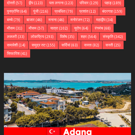
दोस्तों
(57)
द्वीप
(123)
पता लगाना
(123)
परिवार
(129)
पहाड़
(189)
पुनर्प्राप्ति
(64)
पूंजी
(216)
प्रबंधित
(79)
प्रशांत
(12)
बंदरगाह
(159)
बच्चे
(79)
बाजार
(46)
मनाना
(46)
मनोरंजन
(72)
महाद्वीप
(34)
मौसम
(31)
मौसम
(57)
यात्रा
(102)
यूरोप
(64)
रंगमंच
(68)
लक्जरी
(33)
लोकप्रिय
(293)
विशेष
(35)
शहर
(564)
संस्कृति
(342)
समावेशी
(14)
समुद्र तट
(155)
सर्दियां
(63)
सस्ता
(82)
सस्ती
(25)
सिफारिश
(41)