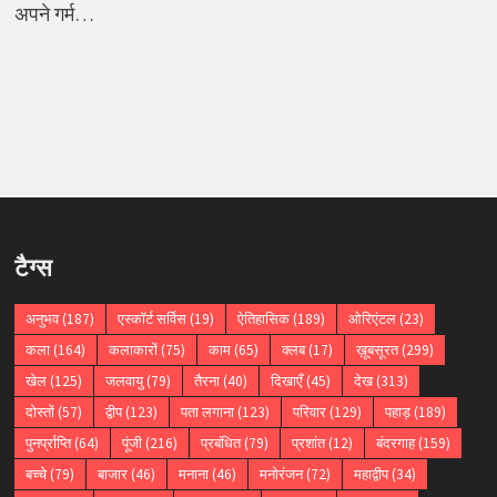
अपने गर्म…
टैग्स
अनुभव
(187)
एस्कॉर्ट सर्विस
(19)
ऐतिहासिक
(189)
ओरिएंटल
(23)
कला
(164)
कलाकारों
(75)
काम
(65)
क्लब
(17)
ख़ूबसूरत
(299)
खेल
(125)
जलवायु
(79)
तैरना
(40)
दिखाएँ
(45)
देख
(313)
दोस्तों
(57)
द्वीप
(123)
पता लगाना
(123)
परिवार
(129)
पहाड़
(189)
पुनर्प्राप्ति
(64)
पूंजी
(216)
प्रबंधित
(79)
प्रशांत
(12)
बंदरगाह
(159)
बच्चे
(79)
बाजार
(46)
मनाना
(46)
मनोरंजन
(72)
महाद्वीप
(34)