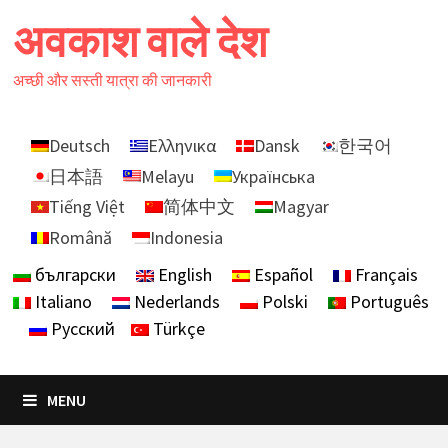
Skip
अवकाश वाले देश
to
content
अच्छी और सस्ती यात्रा की जानकारी
Deutsch
Ελληνικα
Dansk
한국어
日本語
Melayu
Українська
Tiếng Việt
简体中文
Magyar
Română
Indonesia
български
English
Español
Français
Italiano
Nederlands
Polski
Português
Русский
Türkçe
MENU