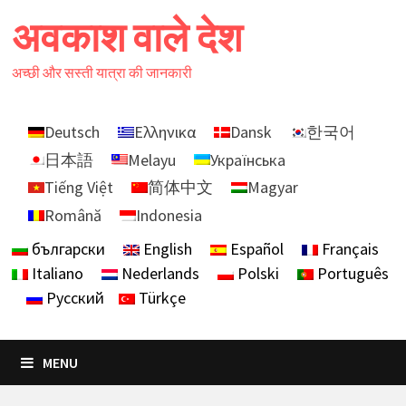
Skip
अवकाश वाले देश
to
content
अच्छी और सस्ती यात्रा की जानकारी
Deutsch
Ελληνικα
Dansk
한국어
日本語
Melayu
Українська
Tiếng Việt
简体中文
Magyar
Română
Indonesia
български
English
Español
Français
Italiano
Nederlands
Polski
Português
Русский
Türkçe
MENU