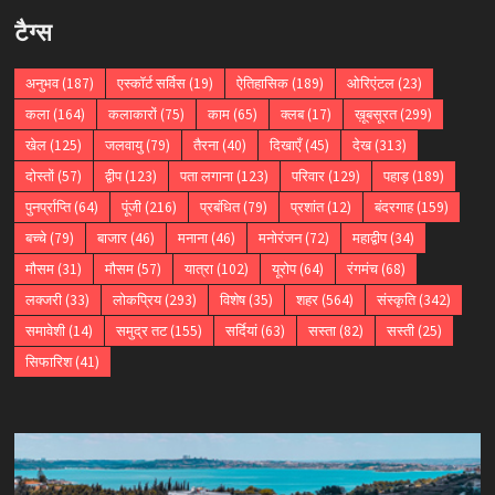
टैग्स
अनुभव
(187)
एस्कॉर्ट सर्विस
(19)
ऐतिहासिक
(189)
ओरिएंटल
(23)
कला
(164)
कलाकारों
(75)
काम
(65)
क्लब
(17)
ख़ूबसूरत
(299)
खेल
(125)
जलवायु
(79)
तैरना
(40)
दिखाएँ
(45)
देख
(313)
दोस्तों
(57)
द्वीप
(123)
पता लगाना
(123)
परिवार
(129)
पहाड़
(189)
पुनर्प्राप्ति
(64)
पूंजी
(216)
प्रबंधित
(79)
प्रशांत
(12)
बंदरगाह
(159)
बच्चे
(79)
बाजार
(46)
मनाना
(46)
मनोरंजन
(72)
महाद्वीप
(34)
मौसम
(31)
मौसम
(57)
यात्रा
(102)
यूरोप
(64)
रंगमंच
(68)
लक्जरी
(33)
लोकप्रिय
(293)
विशेष
(35)
शहर
(564)
संस्कृति
(342)
समावेशी
(14)
समुद्र तट
(155)
सर्दियां
(63)
सस्ता
(82)
सस्ती
(25)
सिफारिश
(41)