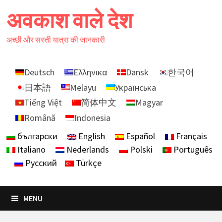
Skip
अवकाश वाले देश
to
content
अच्छी और सस्ती यात्रा की जानकारी
Deutsch
Ελληνικα
Dansk
한국어
日本語
Melayu
Українська
Tiếng Việt
简体中文
Magyar
Română
Indonesia
български
English
Español
Français
Italiano
Nederlands
Polski
Português
Русский
Türkçe
MENU