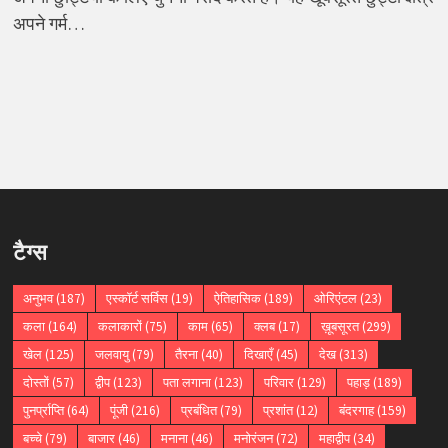
अपने गर्म…
टैग्स
अनुभव
(187)
एस्कॉर्ट सर्विस
(19)
ऐतिहासिक
(189)
ओरिएंटल
(23)
कला
(164)
कलाकारों
(75)
काम
(65)
क्लब
(17)
ख़ूबसूरत
(299)
खेल
(125)
जलवायु
(79)
तैरना
(40)
दिखाएँ
(45)
देख
(313)
दोस्तों
(57)
द्वीप
(123)
पता लगाना
(123)
परिवार
(129)
पहाड़
(189)
पुनर्प्राप्ति
(64)
पूंजी
(216)
प्रबंधित
(79)
प्रशांत
(12)
बंदरगाह
(159)
बच्चे
(79)
बाजार
(46)
मनाना
(46)
मनोरंजन
(72)
महाद्वीप
(34)